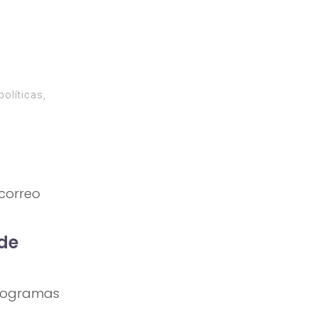
políticas,
correo
 de
 programas