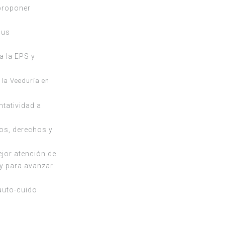
 proponer
sus
a la EPS y
 la Veeduría en
ntatividad a
ios, derechos y
ejor atención de
 y para avanzar
auto-cuido