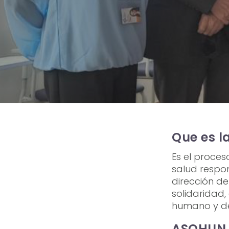
Que es l
Es el proces
salud respon
dirección de
solidaridad,
humano y des
ASOHUN