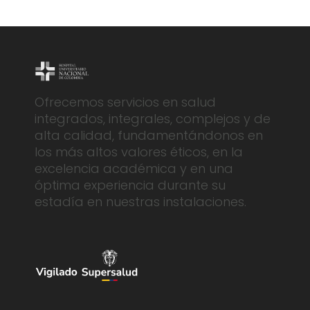
Ofrecemos servicios en salud
integrados, integrales, complejos y de
alta calidad, fundamentándonos en
los más altos valores éticos, en la
excelencia académica y en una
óptima experiencia durante su
estadía en nuestras instalaciones.