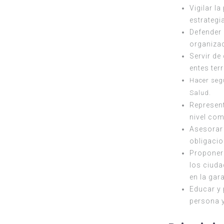
Vigilar l
estrategi
Defender 
organizac
Servir de
entes ter
Hacer segu
Salud.
Represent
nivel com
Asesorar 
obligacio
Proponer 
los ciuda
en la gar
Educar y 
persona 