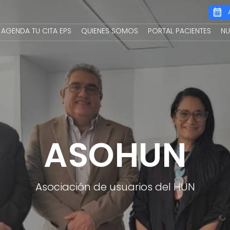
Main
AGENDA TU CITA EPS
QUIENES SOMOS
PORTAL PACIENTES
NU
navigation
ASOHUN
Asociación de usuarios del HUN