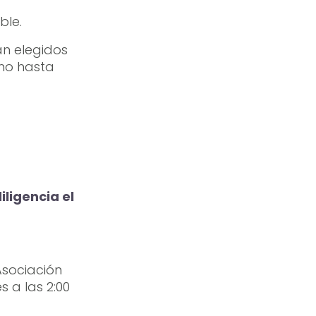
ble.
án elegidos
mo hasta
iligencia el
Asociación
 a las 2:00