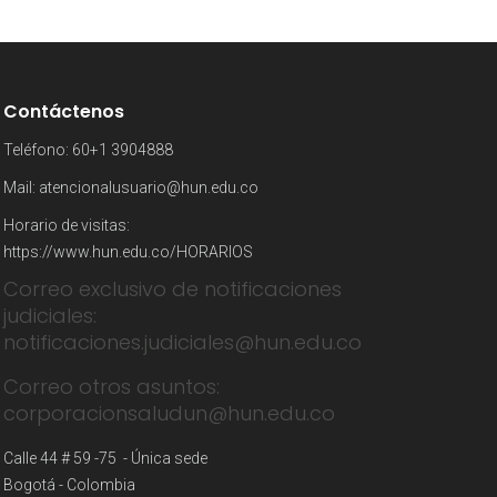
Contáctenos
Teléfono: 60+1 3904888
Mail:
atencionalusuario@hun.edu.co
Horario de visitas:
https://www.hun.edu.co/HORARIOS
Correo exclusivo de notificaciones
judiciales:
notificaciones.judiciales@hun.edu.co
Correo otros asuntos:
corporacionsaludun@hun.edu.co
Calle 44 # 59 -75 - Única sede
Bogotá - Colombia