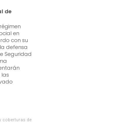
al de
 régimen
ocial en
erdo con su
 la defensa
de Seguridad
ema
sentarán
 las
ivado
 y coberturas de