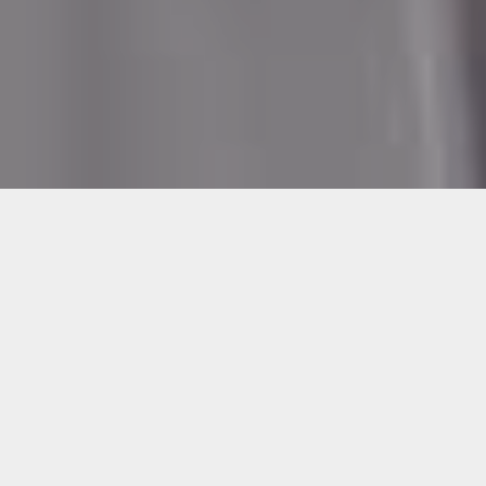
EDUCACIÓN EN EL HUN
El Hospital Universitario Nacional de
Colombia está comprometido con la
formación de profesionales integrales,
humanizados, resolutivos, competentes
y socialmente responsables, que
ofrezcan una atención de excelencia en