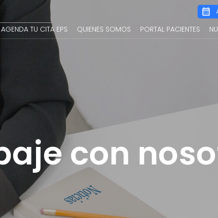
Main
AGENDA TU CITA EPS
QUIENES SOMOS
PORTAL PACIENTES
NU
navigation
baje con noso