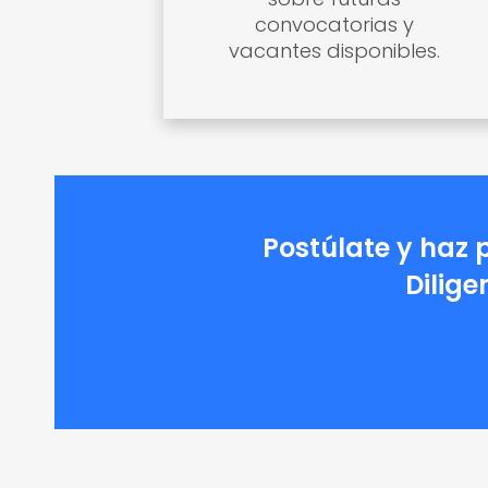
convocatorias y
vacantes disponibles.
descripcion
Postúlate y haz 
Dilige